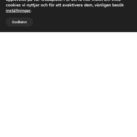
cookies vi nyttjar och för att avaktivera dem, vänligen besök
Läs mer
inställningar
.



Godkänn
RING OSS
GILLA
MAIL
NYTT PAPPTAK

OMLÄGGNING AV TAK

TAKRENOVERING

SNÖSKOTTNING AV TAK
