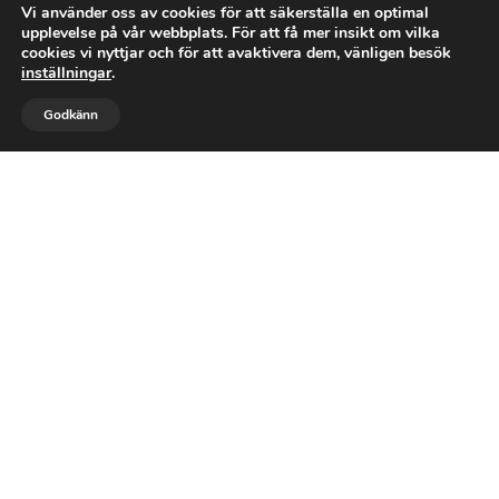
Vi använder oss av cookies för att säkerställa en optimal
Papptak reparation Holmsund
upplevelse på vår webbplats. För att få mer insikt om vilka
cookies vi nyttjar och för att avaktivera dem, vänligen besök
Läs mer
inställningar
.



Godkänn
RING OSS
GILLA
MAIL
NYTT PAPPTAK

OMLÄGGNING AV TAK

TAKRENOVERING
