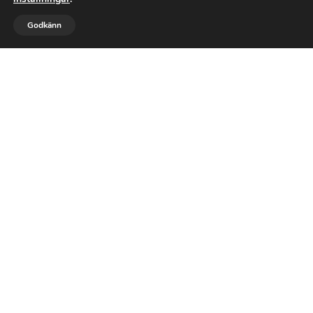



Godkänn
RING OSS
GILLA
MAIL
NYTT PAPPTAK

OMLÄGGNING AV TAK

TAKRENOVERING

SNÖSKOTTNING AV TAK
